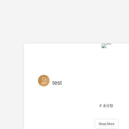
21
test
Apr
未分類
Read More